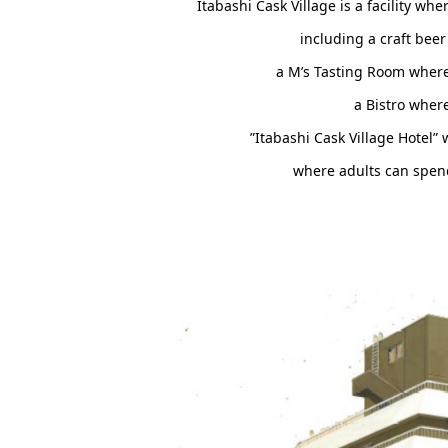
Itabashi Cask Village is a facility w
including a craft be
a M’s Tasting Room wher
a Bistro where
”Itabashi Cask Village Hotel” 
where adults can spend