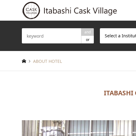
and
Select a Institu
or
ABOUT HOTEL
ITABASHI