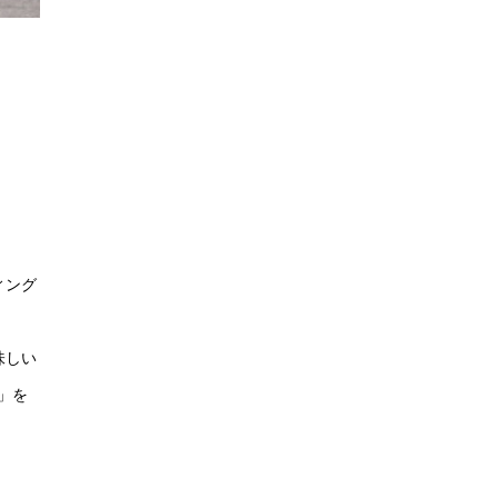
ィング
味しい
」を