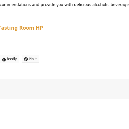
recommendations and provide you with delicious alcoholic beverage
Tasting Room HP
feedly
Pin it