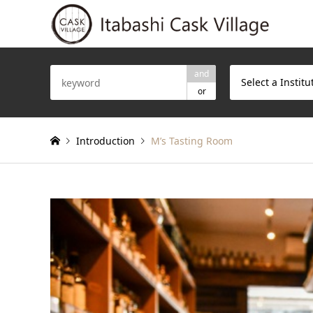
and
Select a Institu
or
Introduction
M’s Tasting Room