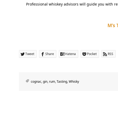
Professional whiskey advisors will guide you with 
M’s 
Tweet
Share
Hatena
Pocket
RSS
cognac
,
gin
,
rum
,
Tasting
,
Whisky