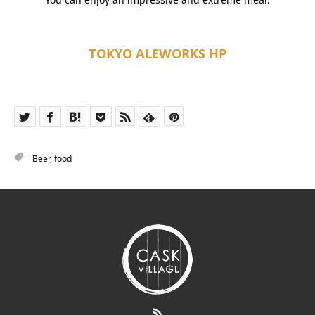
TOKYO ALEWORKS HP
Beer
,
food
RSS