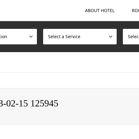
ABOUT HOTEL
RO
tion
Select a Service
Selec
ome/scotchmalt/caskvillage.com/public_html/wp/wp-content/t
-15 125945