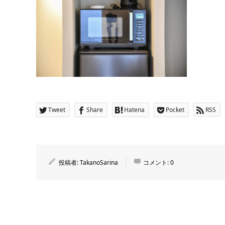
Tweet
Share
Hatena
Pocket
RSS
投稿者:
TakanoSarina
コメント:
0