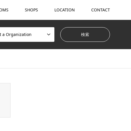
OMS
SHOPS
LOCATION
CONTACT
t a Organization
hemes/gensen_tcd050/breadcrumb.php
on line
94