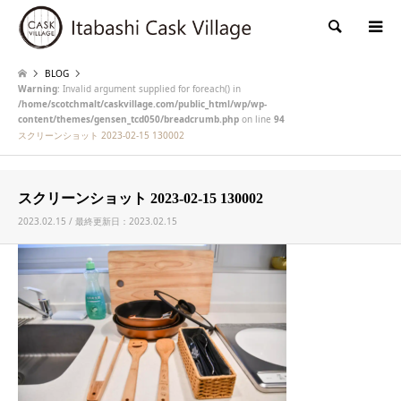
検索
BLOG
Warning
: Invalid argument supplied for foreach() in
/home/scotchmalt/caskvillage.com/public_html/wp/wp-
content/themes/gensen_tcd050/breadcrumb.php
on line
94
スクリーンショット 2023-02-15 130002
スクリーンショット 2023-02-15 130002
2023.02.15 / 最終更新日：2023.02.15