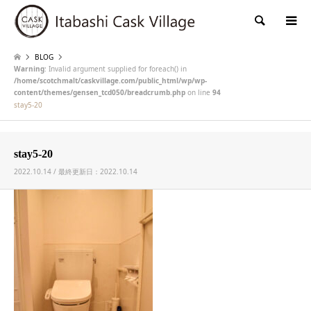
検索
BLOG
Warning
: Invalid argument supplied for foreach() in
/home/scotchmalt/caskvillage.com/public_html/wp/wp-
content/themes/gensen_tcd050/breadcrumb.php
on line
94
stay5-20
stay5-20
2022.10.14 / 最終更新日：2022.10.14