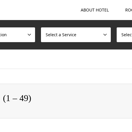
ABOUT HOTEL
RO
tion
Select a Service
Selec
ome/scotchmalt/caskvillage.com/public_html/wp/wp-content/t
 – 49)