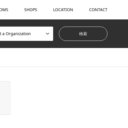
OMS
SHOPS
LOCATION
CONTACT
t a Organization
hemes/gensen_tcd050/breadcrumb.php
on line
94