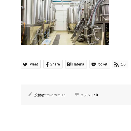
Tweet
Share
Hatena
Pocket
RSS
投稿者:
takamitsu-s
コメント:
0