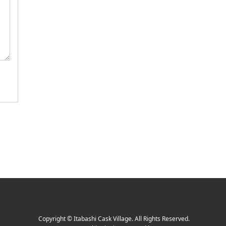
Copyright
©
Itabashi Cask Village
. All Rights Reserved.