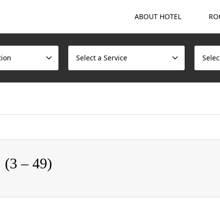
ABOUT HOTEL
RO
tion
Select a Service
Selec
ome/scotchmalt/caskvillage.com/public_html/wp/wp-content/t
 – 49)