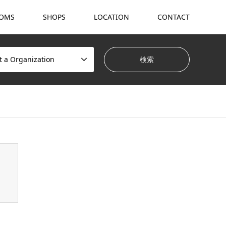
OMS
SHOPS
LOCATION
CONTACT
t a Organization
hemes/gensen_tcd050/breadcrumb.php
on line
94