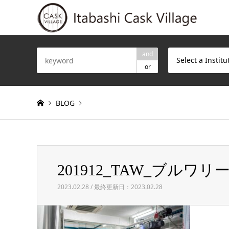
and
Select a Institu
or
BLOG
Warning
: Invalid argument supplied for foreach() in
/h
201912_TAW_ブルワリー (3
201912_TAW_ブルワリー (3 – 49)
2023.02.28 / 最終更新日：2023.02.28