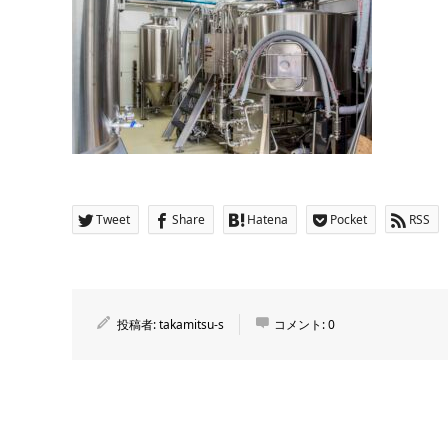
Tweet
Share
Hatena
Pocket
RSS
投稿者:
takamitsu-s
コメント:
0