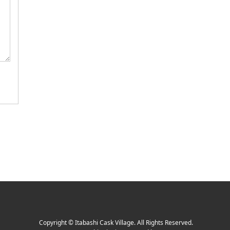
Copyright
©
Itabashi Cask Village
. All Rights Reserved.