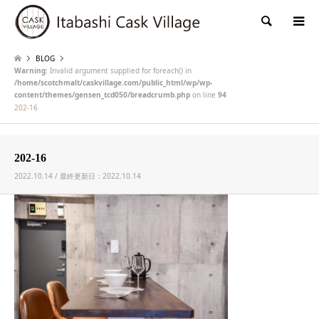
検索
BLOG
Warning
: Invalid argument supplied for foreach() in
/home/scotchmalt/caskvillage.com/public_html/wp/wp-
content/themes/gensen_tcd050/breadcrumb.php
on line
94
202-16
202-16
2022.10.14 / 最終更新日：2022.10.14