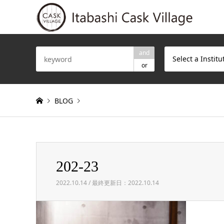
and
Select a Institu
or
BLOG
Warning
: Invalid argument supplied for foreach() in
/h
202-23
202-23
2022.10.14 / 最終更新日：2022.10.14