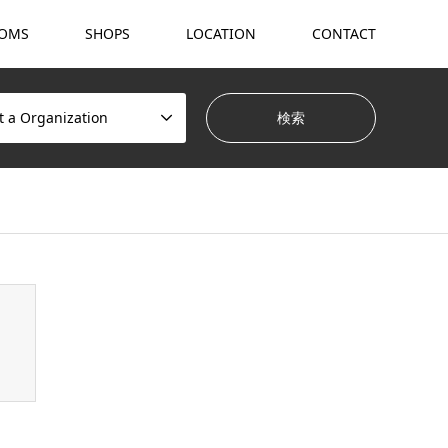
OMS
SHOPS
LOCATION
CONTACT
t a Organization
hemes/gensen_tcd050/breadcrumb.php
on line
94