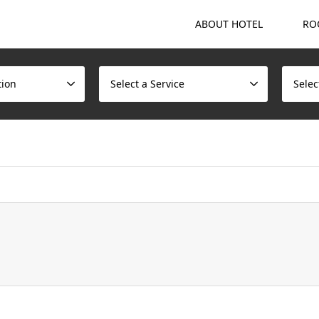
ABOUT HOTEL
RO
tion
Select a Service
Selec
ome/scotchmalt/caskvillage.com/public_html/wp/wp-content/t