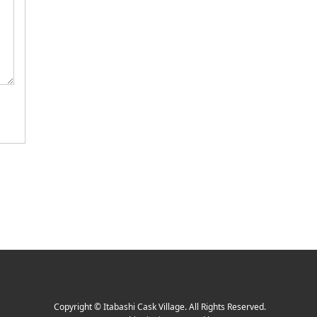
Copyright
©
Itabashi Cask Village
. All Rights Reserved.