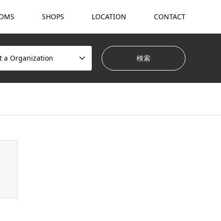
OMS
SHOPS
LOCATION
CONTACT
t a Organization
hemes/gensen_tcd050/breadcrumb.php
on line
94