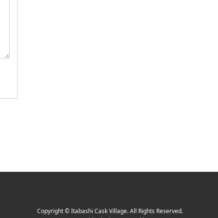
Copyright
©
Itabashi Cask Village
. All Rights Reserved.