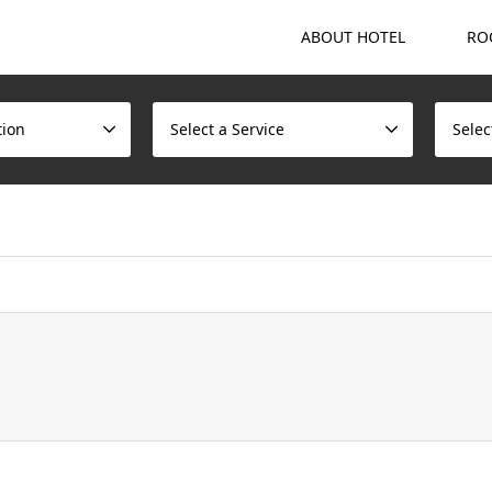
ABOUT HOTEL
RO
tion
Select a Service
Selec
ome/scotchmalt/caskvillage.com/public_html/wp/wp-content/t