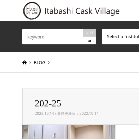
and
Select a Institu
or
BLOG
Warning
: Invalid argument supplied for foreach() in
/h
202-25
202-25
2022.10.14 / 最終更新日：2022.10.14