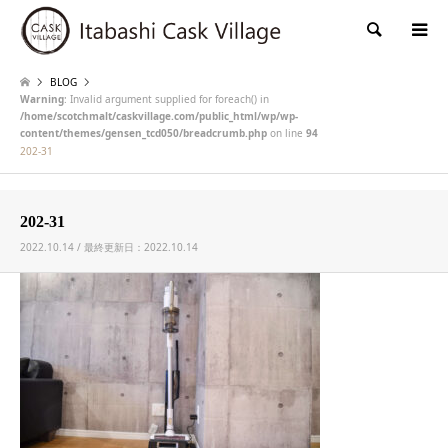
検索
BLOG
Warning
: Invalid argument supplied for foreach() in
/home/scotchmalt/caskvillage.com/public_html/wp/wp-
content/themes/gensen_tcd050/breadcrumb.php
on line
94
202-31
202-31
2022.10.14 / 最終更新日：2022.10.14