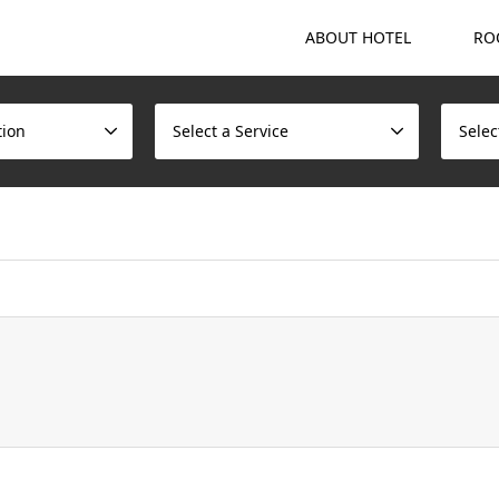
ABOUT HOTEL
RO
tion
Select a Service
Selec
ome/scotchmalt/caskvillage.com/public_html/wp/wp-content/t