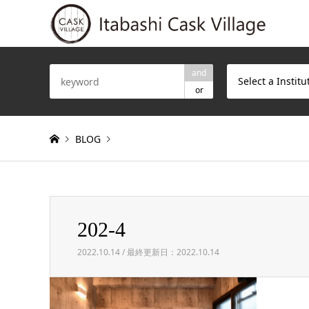
and
Select a Institu
or
BLOG
Warning
: Invalid argument supplied for foreach() in
/h
202-4
202-4
2022.10.14 / 最終更新日：2022.10.14