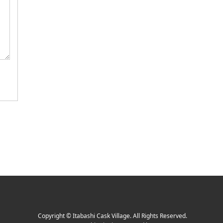
Copyright
©
Itabashi Cask Village
. All Rights Reserved.