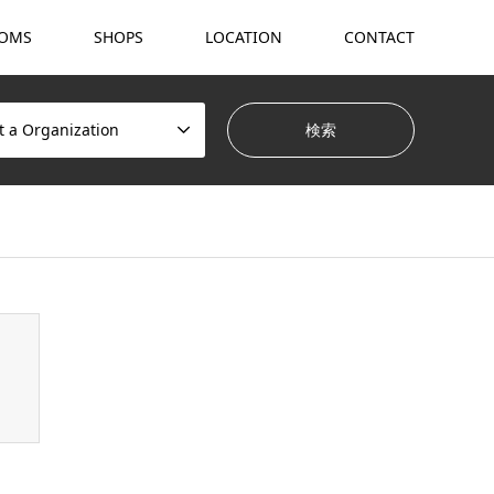
OMS
SHOPS
LOCATION
CONTACT
t a Organization
hemes/gensen_tcd050/breadcrumb.php
on line
94