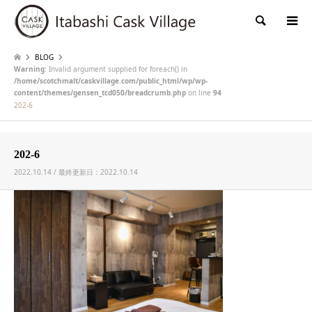
検索
BLOG
Warning
: Invalid argument supplied for foreach() in
/home/scotchmalt/caskvillage.com/public_html/wp/wp-
content/themes/gensen_tcd050/breadcrumb.php
on line
94
202-6
202-6
2022.10.14 / 最終更新日：2022.10.14