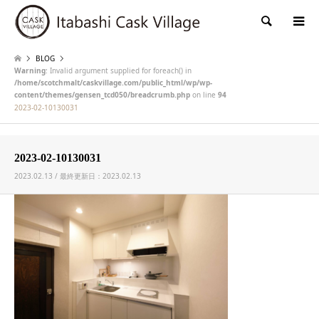
検索
BLOG
Warning
: Invalid argument supplied for foreach() in
/home/scotchmalt/caskvillage.com/public_html/wp/wp-
content/themes/gensen_tcd050/breadcrumb.php
on line
94
2023-02-10130031
2023-02-10130031
2023.02.13 / 最終更新日：2023.02.13