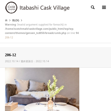
検索
BLOG
Warning
: Invalid argument supplied for foreach() in
/home/scotchmalt/caskvillage.com/public_html/wp/wp-
content/themes/gensen_tcd050/breadcrumb.php
on line
94
206-12
206-12
2022.10.14 / 最終更新日：2022.10.14