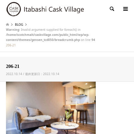
検索
BLOG
Warning
: Invalid argument supplied for foreach() in
/home/scotchmalt/caskvillage.com/public_html/wp/wp-
content/themes/gensen_tcd050/breadcrumb.php
on line
94
206-21
206-21
2022.10.14 / 最終更新日：2022.10.14