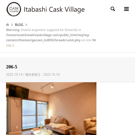
検索
BLOG
Warning
: Invalid argument supplied for foreach() in
/home/scotchmalt/caskvillage.com/public_html/wp/wp-
content/themes/gensen_tcd050/breadcrumb.php
on line
94
206-5
206-5
2022.10.14 / 最終更新日：2022.10.14