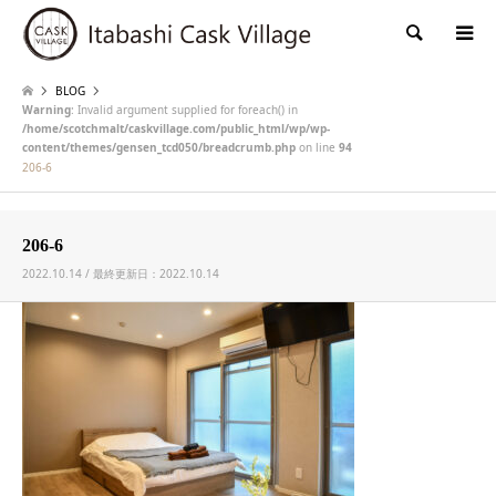
検索
BLOG
Warning
: Invalid argument supplied for foreach() in
/home/scotchmalt/caskvillage.com/public_html/wp/wp-
content/themes/gensen_tcd050/breadcrumb.php
on line
94
206-6
206-6
2022.10.14 / 最終更新日：2022.10.14