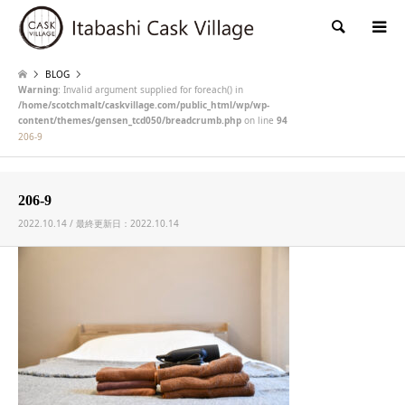
検索
BLOG
Warning
: Invalid argument supplied for foreach() in
/home/scotchmalt/caskvillage.com/public_html/wp/wp-
content/themes/gensen_tcd050/breadcrumb.php
on line
94
206-9
206-9
2022.10.14 / 最終更新日：2022.10.14