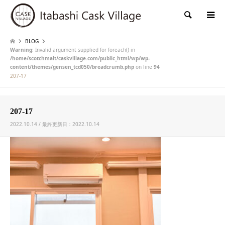
検索
BLOG
Warning
: Invalid argument supplied for foreach() in
/home/scotchmalt/caskvillage.com/public_html/wp/wp-
content/themes/gensen_tcd050/breadcrumb.php
on line
94
207-17
207-17
2022.10.14 / 最終更新日：2022.10.14