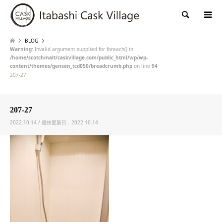
検索
BLOG
Warning
: Invalid argument supplied for foreach() in
/home/scotchmalt/caskvillage.com/public_html/wp/wp-
content/themes/gensen_tcd050/breadcrumb.php
on line
94
207-27
207-27
2022.10.14 / 最終更新日：2022.10.14