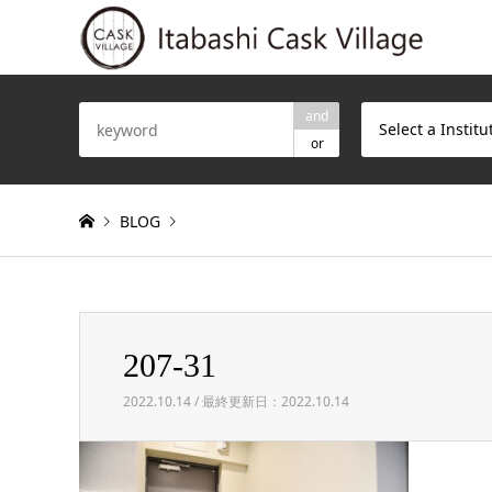
and
Select a Institu
or
BLOG
Warning
: Invalid argument supplied for foreach() in
/h
207-31
207-31
2022.10.14 / 最終更新日：2022.10.14