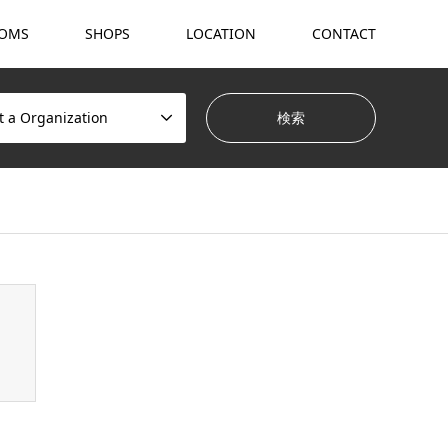
OMS
SHOPS
LOCATION
CONTACT
t a Organization
hemes/gensen_tcd050/breadcrumb.php
on line
94