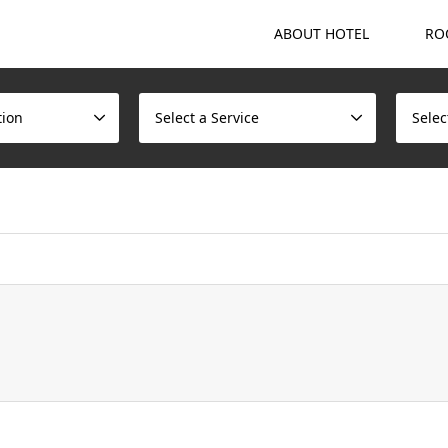
ABOUT HOTEL
RO
tion
Select a Service
Selec
ome/scotchmalt/caskvillage.com/public_html/wp/wp-content/t