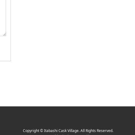
Copyright
©
Itabashi Cask Village
. All Rights Reserved.