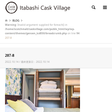
検索
BLOG
Warning
: Invalid argument supplied for foreach() in
/home/scotchmalt/caskvillage.com/public_html/wp/wp-
content/themes/gensen_tcd050/breadcrumb.php
on line
94
207-8
207-8
2022.10.14 / 最終更新日：2022.10.14