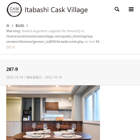
検索
BLOG
Warning
: Invalid argument supplied for foreach() in
/home/scotchmalt/caskvillage.com/public_html/wp/wp-
content/themes/gensen_tcd050/breadcrumb.php
on line
94
207-9
207-9
2022.10.14 / 最終更新日：2022.10.14