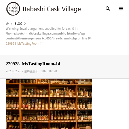
検索
BLOG
Warning
: Invalid argument supplied for foreach() in
/home/scotchmalt/caskvillage.com/public_html/wp/wp-
content/themes/gensen_tcd050/breadcrumb.php
on line
94
220928_MsTastingRoom-14
220928_MsTastingRoom-14
2023.02.28 / 最終更新日：2023.02.28