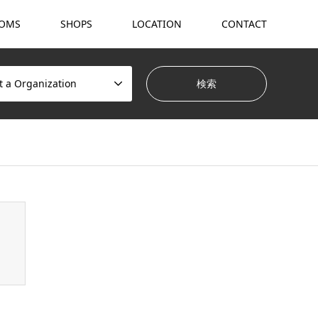
OMS
SHOPS
LOCATION
CONTACT
t a Organization
hemes/gensen_tcd050/breadcrumb.php
on line
94