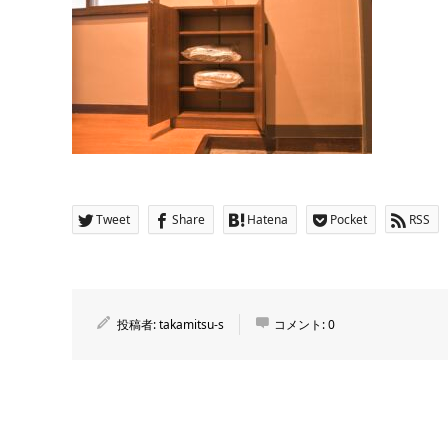
Tweet
Share
Hatena
Pocket
RSS
投稿者:
takamitsu-s
コメント:
0