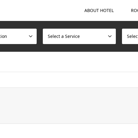
ABOUT HOTEL
RO
tion
Select a Service
Selec
ome/scotchmalt/caskvillage.com/public_html/wp/wp-content/t