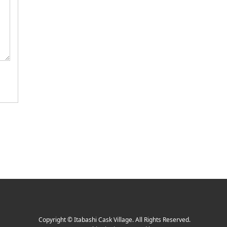
Copyright
©
Itabashi Cask Village
. All Rights Reserved.