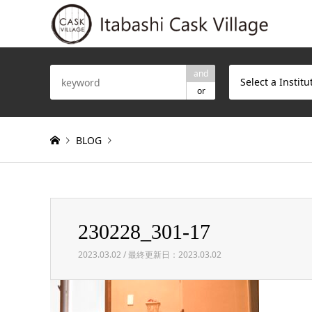
and
Select a Institu
or
BLOG
Warning
: Invalid argument supplied for foreach() in
/h
230228_301-17
230228_301-17
2023.03.02 / 最終更新日：2023.03.02