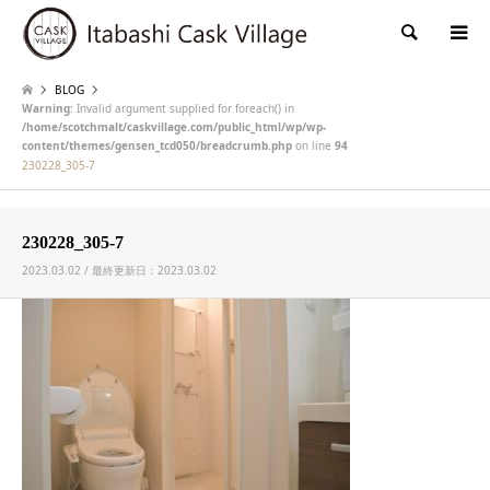
検索
BLOG
Warning
: Invalid argument supplied for foreach() in
/home/scotchmalt/caskvillage.com/public_html/wp/wp-
content/themes/gensen_tcd050/breadcrumb.php
on line
94
230228_305-7
230228_305-7
2023.03.02 / 最終更新日：2023.03.02