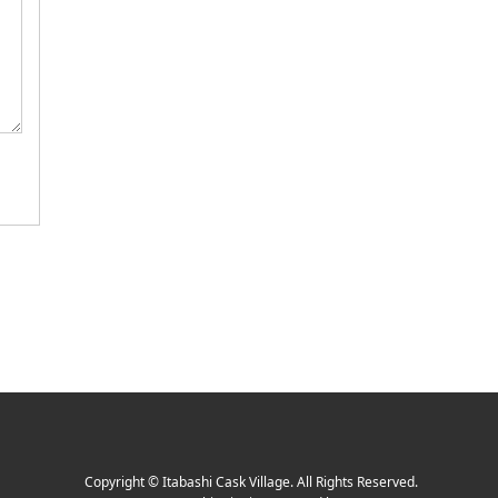
Copyright
©
Itabashi Cask Village
. All Rights Reserved.