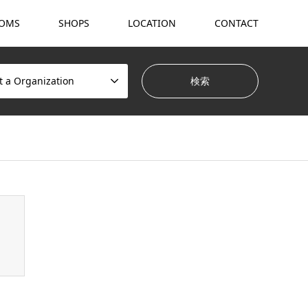
OMS
SHOPS
LOCATION
CONTACT
t a Organization
hemes/gensen_tcd050/breadcrumb.php
on line
94