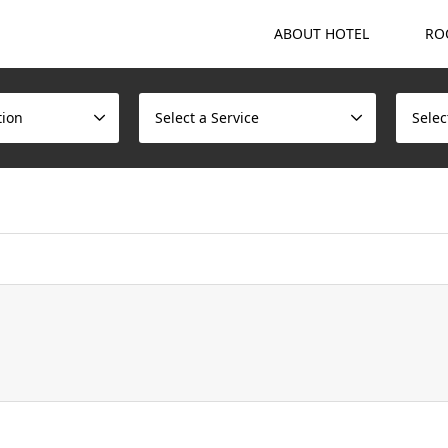
ABOUT HOTEL
RO
tion
Select a Service
Selec
ome/scotchmalt/caskvillage.com/public_html/wp/wp-content/t