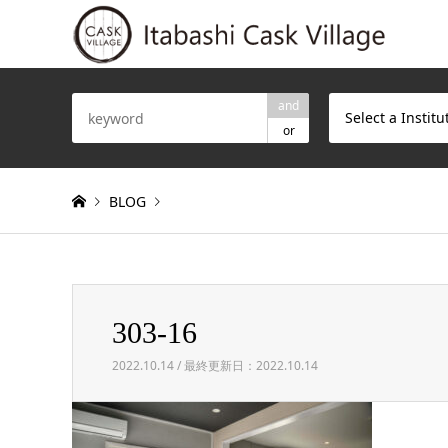
and
Select a Institu
or
BLOG
Warning
: Invalid argument supplied for foreach() in
/h
303-16
303-16
2022.10.14 / 最終更新日：2022.10.14