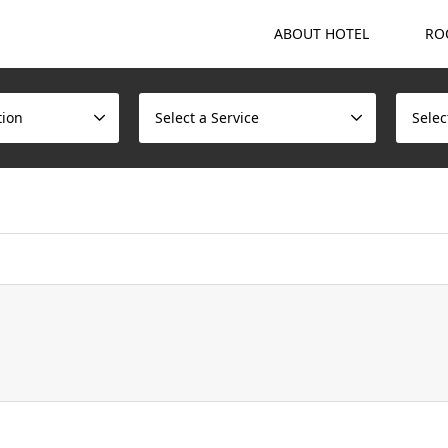
ABOUT HOTEL
RO
tion
Select a Service
Selec
ome/scotchmalt/caskvillage.com/public_html/wp/wp-content/t