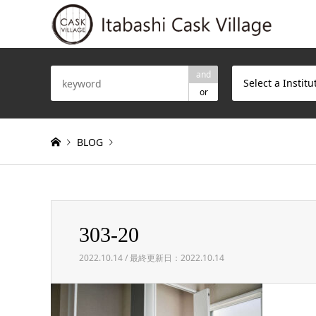
and
Select a Institu
or
BLOG
Warning
: Invalid argument supplied for foreach() in
/h
303-20
303-20
2022.10.14 / 最終更新日：2022.10.14