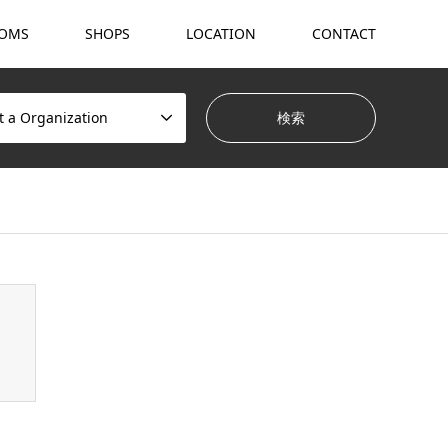
OMS
SHOPS
LOCATION
CONTACT
t a Organization
hemes/gensen_tcd050/breadcrumb.php
on line
94