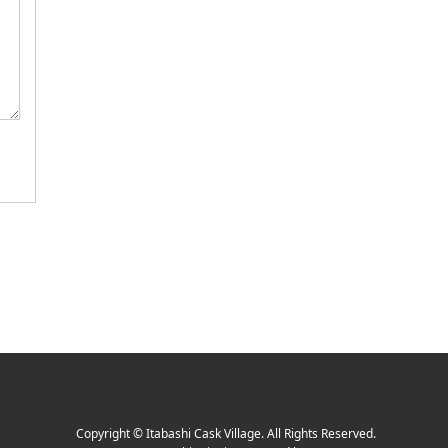
Copyright
©
Itabashi Cask Village
. All Rights Reserved.