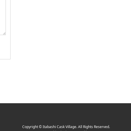
Copyright
©
Itabashi Cask Village
. All Rights Reserved.