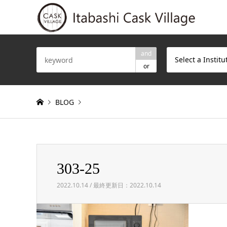
and
Select a Institu
or
BLOG
Warning
: Invalid argument supplied for foreach() in
/h
303-25
303-25
2022.10.14 / 最終更新日：2022.10.14