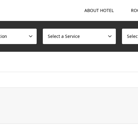
ABOUT HOTEL
RO
tion
Select a Service
Selec
ome/scotchmalt/caskvillage.com/public_html/wp/wp-content/t