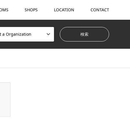
OMS
SHOPS
LOCATION
CONTACT
t a Organization
hemes/gensen_tcd050/breadcrumb.php
on line
94