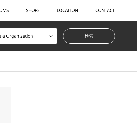
OMS
SHOPS
LOCATION
CONTACT
t a Organization
hemes/gensen_tcd050/breadcrumb.php
on line
94