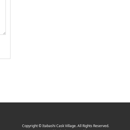
Copyright
©
Itabashi Cask Village
. All Rights Reserved.