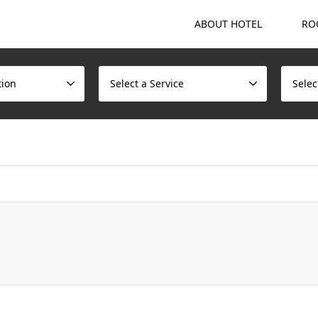
ABOUT HOTEL
RO
tion
Select a Service
Selec
ome/scotchmalt/caskvillage.com/public_html/wp/wp-content/t