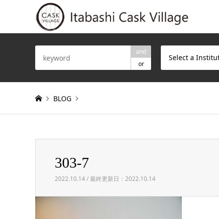
and
Select a Institu
or
BLOG
Warning
: Invalid argument supplied for foreach() in
/h
303-7
303-7
2022.10.14 / 最終更新日：2022.10.14