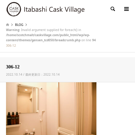
検索
BLOG
Warning
: Invalid argument supplied for foreach() in
/home/scotchmalt/caskvillage.com/public_html/wp/wp-
content/themes/gensen_tcd050/breadcrumb.php
on line
94
306-12
306-12
2022.10.14 / 最終更新日：2022.10.14