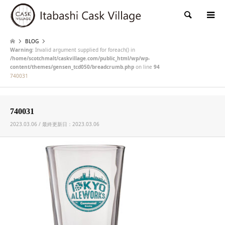
検索
BLOG
Warning
: Invalid argument supplied for foreach() in
/home/scotchmalt/caskvillage.com/public_html/wp/wp-
content/themes/gensen_tcd050/breadcrumb.php
on line
94
740031
740031
2023.03.06 / 最終更新日：2023.03.06