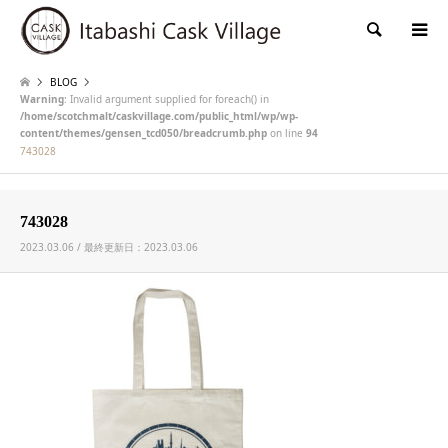
検索
BLOG
Warning
: Invalid argument supplied for foreach() in
/home/scotchmalt/caskvillage.com/public_html/wp/wp-
content/themes/gensen_tcd050/breadcrumb.php
on line
94
743028
743028
2023.03.06 / 最終更新日：2023.03.06