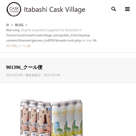
検索
BLOG
Warning
: Invalid argument supplied for foreach() in
/home/scotchmalt/caskvillage.com/public_html/wp/wp-
content/themes/gensen_tcd050/breadcrumb.php
on line
94
901396_クール便
901396_クール便
2023.03.06 / 最終更新日：2023.03.06