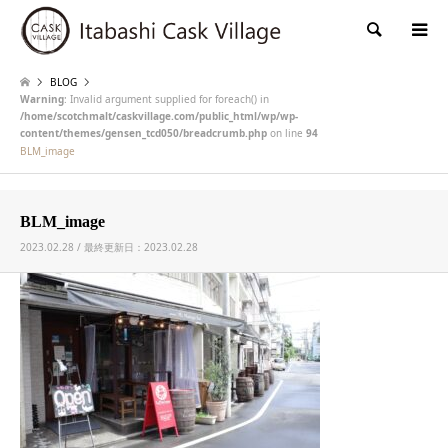
検索
BLOG
Warning
: Invalid argument supplied for foreach() in
/home/scotchmalt/caskvillage.com/public_html/wp/wp-
content/themes/gensen_tcd050/breadcrumb.php
on line
94
BLM_image
BLM_image
2023.02.28 / 最終更新日：2023.02.28