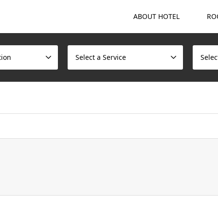
ABOUT HOTEL
RO
tion
Select a Service
Selec
ome/scotchmalt/caskvillage.com/public_html/wp/wp-content/t