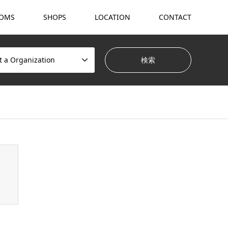
OMS
SHOPS
LOCATION
CONTACT
t a Organization
hemes/gensen_tcd050/breadcrumb.php
on line
94