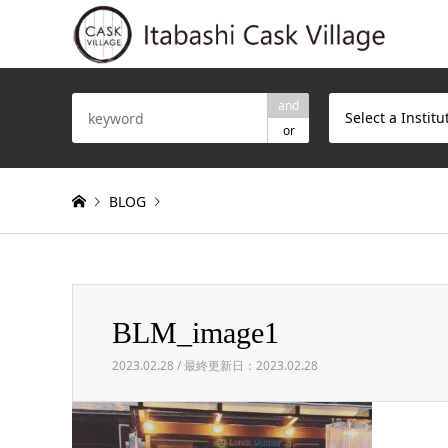
and
Select a Institu
or
BLOG
Warning
: Invalid argument supplied for foreach() in
/h
BLM_image1
BLM_image1
2023.02.28 / 最終更新日：2023.02.28