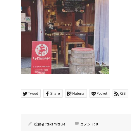
Tweet
Share
Hatena
Pocket
RSS
投稿者:
takamitsu-s
コメント:
0