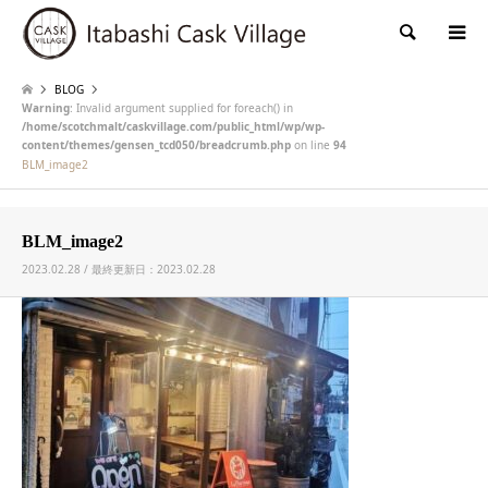
検索
BLOG
Warning
: Invalid argument supplied for foreach() in
/home/scotchmalt/caskvillage.com/public_html/wp/wp-
content/themes/gensen_tcd050/breadcrumb.php
on line
94
BLM_image2
BLM_image2
2023.02.28 / 最終更新日：2023.02.28