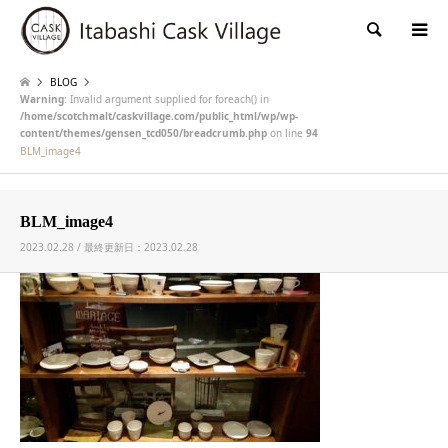
検索
BLOG
Warning
: Invalid argument supplied for foreach() in
/home/scotchmalt/caskvillage.com/public_html/wp/wp-
content/themes/gensen_tcd050/breadcrumb.php
on line
94
BLM_image4
BLM_image4
2023.02.28 / 最終更新日：2023.02.28