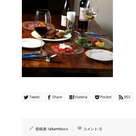
Tweet
Share
Hatena
Pocket
RSS
投稿者:
takamitsu-s
コメント:
0