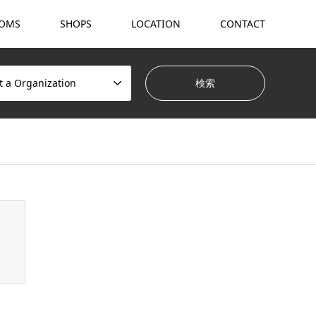
OMS
SHOPS
LOCATION
CONTACT
t a Organization
hemes/gensen_tcd050/breadcrumb.php
on line
94