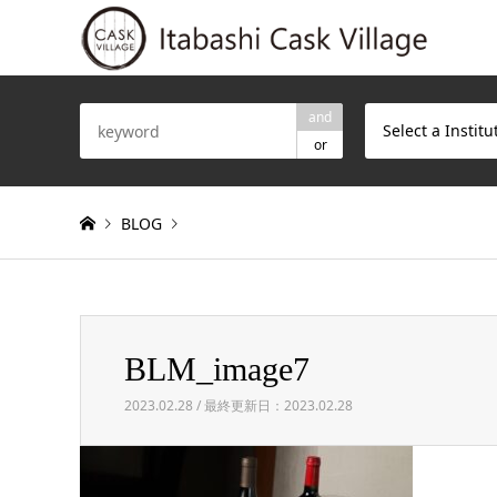
and
Select a Institu
or
BLOG
Warning
: Invalid argument supplied for foreach() in
/h
BLM_image7
BLM_image7
2023.02.28 / 最終更新日：2023.02.28