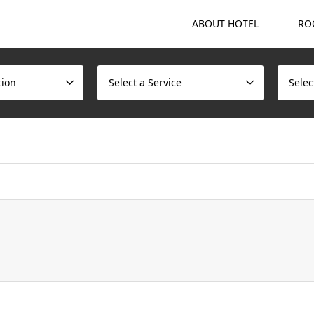
ABOUT HOTEL
RO
tion
Select a Service
Selec
ome/scotchmalt/caskvillage.com/public_html/wp/wp-content/t