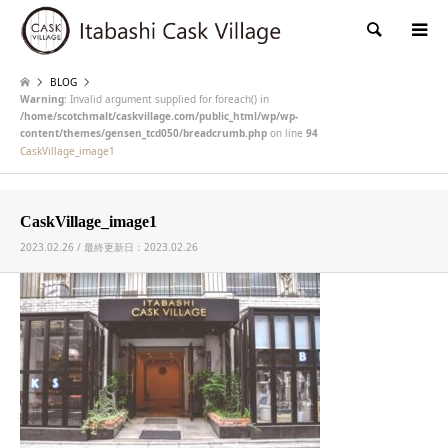
検索
BLOG
Warning
: Invalid argument supplied for foreach() in
/home/scotchmalt/caskvillage.com/public_html/wp/wp-
content/themes/gensen_tcd050/breadcrumb.php
on line
94
CaskVillage_image1
CaskVillage_image1
2023.02.26 / 最終更新日：2023.02.26