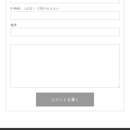
E-MAIL
( 必須 ) - 公開されません -
備考