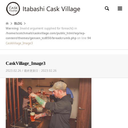
検索
BLOG
Warning
: Invalid argument supplied for foreach() in
/home/scotchmalt/caskvillage.com/public_html/wp/wp-
content/themes/gensen_tcd050/breadcrumb.php
on line
94
CaskVillage_Image3
CaskVillage_Image3
2023.02.26 / 最終更新日：2023.02.26