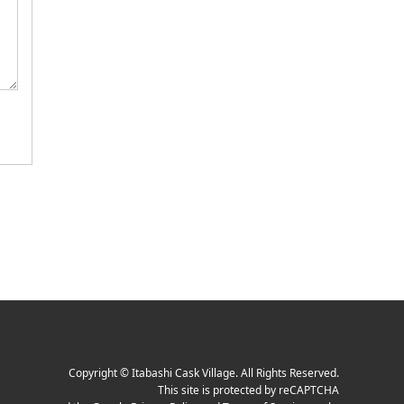
Copyright
©
Itabashi Cask Village
. All Rights Reserved.
This site is protected by reCAPTCHA