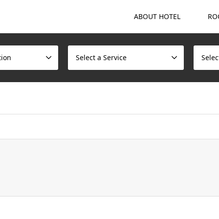
ABOUT HOTEL
RO
tion
Select a Service
Selec
ome/scotchmalt/caskvillage.com/public_html/wp/wp-content/t