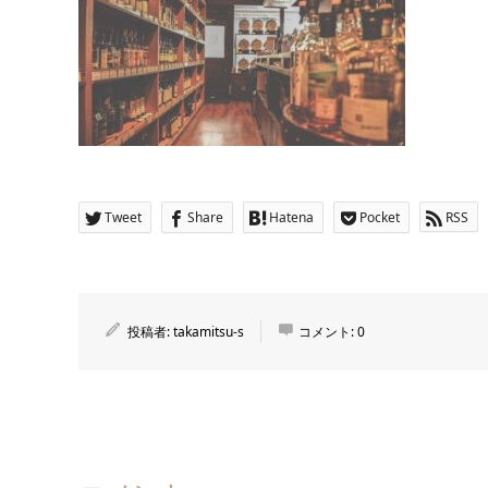
Tweet
Share
Hatena
Pocket
RSS
投稿者:
takamitsu-s
コメント:
0