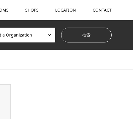
OMS
SHOPS
LOCATION
CONTACT
t a Organization
hemes/gensen_tcd050/breadcrumb.php
on line
94