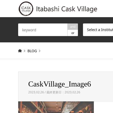
and
Select a Institu
or
BLOG
Warning
: Invalid argument supplied for foreach() in
/h
CaskVillage_Image6
CaskVillage_Image6
2023.02.26 / 最終更新日：2023.02.26