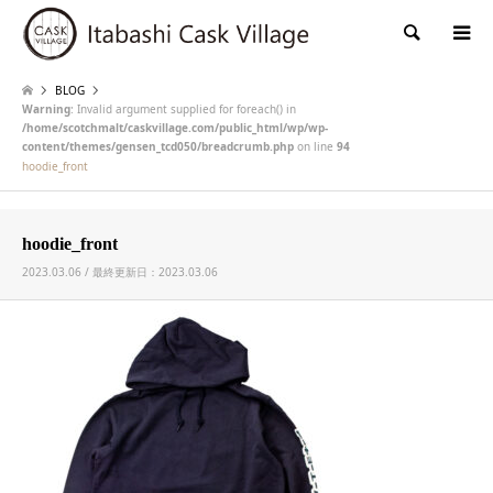
検索
BLOG
Warning
: Invalid argument supplied for foreach() in
/home/scotchmalt/caskvillage.com/public_html/wp/wp-
content/themes/gensen_tcd050/breadcrumb.php
on line
94
hoodie_front
hoodie_front
2023.03.06 / 最終更新日：2023.03.06