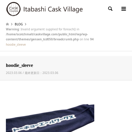
検索
BLOG
Warning
: Invalid argument supplied for foreach() in
/home/scotchmalt/caskvillage.com/public_html/wp/wp-
content/themes/gensen_tcd050/breadcrumb.php
on line
94
hoodie_sleeve
hoodie_sleeve
2023.03.06 / 最終更新日：2023.03.06