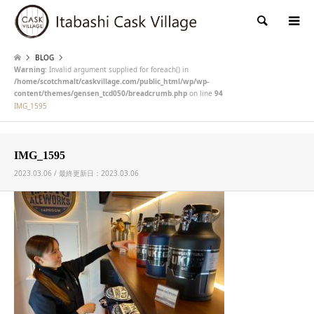
検索
BLOG
Warning
: Invalid argument supplied for foreach() in
/home/scotchmalt/caskvillage.com/public_html/wp/wp-
content/themes/gensen_tcd050/breadcrumb.php
on line
94
IMG_1595
IMG_1595
2023.03.06 / 最終更新日：2023.03.06