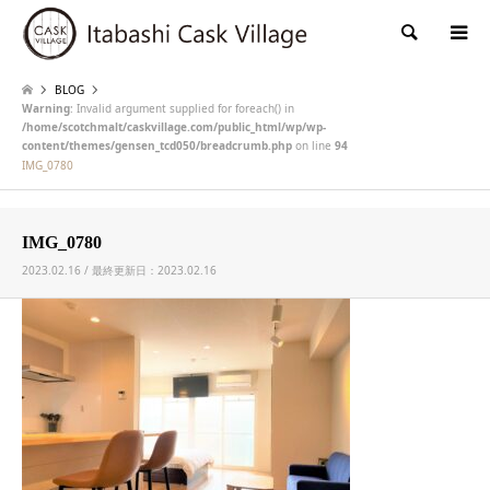
検索
BLOG
Warning
: Invalid argument supplied for foreach() in
/home/scotchmalt/caskvillage.com/public_html/wp/wp-
content/themes/gensen_tcd050/breadcrumb.php
on line
94
IMG_0780
IMG_0780
2023.02.16 / 最終更新日：2023.02.16