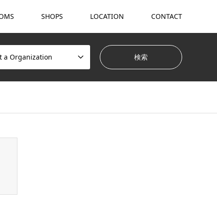
OMS
SHOPS
LOCATION
CONTACT
t a Organization
hemes/gensen_tcd050/breadcrumb.php
on line
94