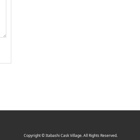
Copyright
©
Itabashi Cask Village
. All Rights Reserved.