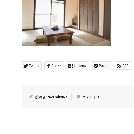
Tweet
Share
Hatena
Pocket
RSS
投稿者:
takamitsu-s
コメント:
0