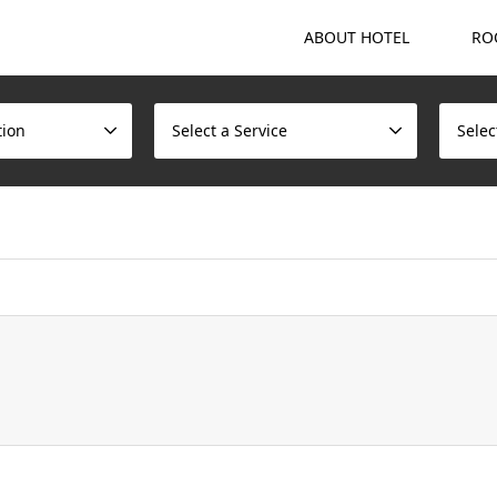
ABOUT HOTEL
RO
tion
Select a Service
Selec
ome/scotchmalt/caskvillage.com/public_html/wp/wp-content/t