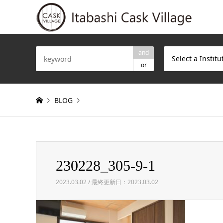
and
Select a Institu
or
BLOG
Warning
: Invalid argument supplied for foreach() in
/h
230228_305-9-1
230228_305-9-1
2023.03.02 / 最終更新日：2023.03.02