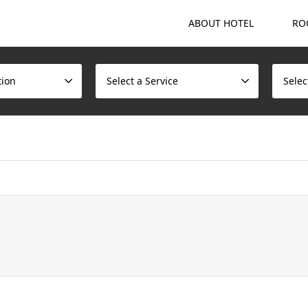
ABOUT HOTEL
RO
tion
Select a Service
Selec
ome/scotchmalt/caskvillage.com/public_html/wp/wp-content/t