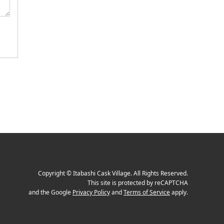
Copyright
©
Itabashi Cask Village
. All Rights Reserved.
This site is protected by reCAPTCHA
and the Google
Privacy Policy
and
Terms of Service
apply.